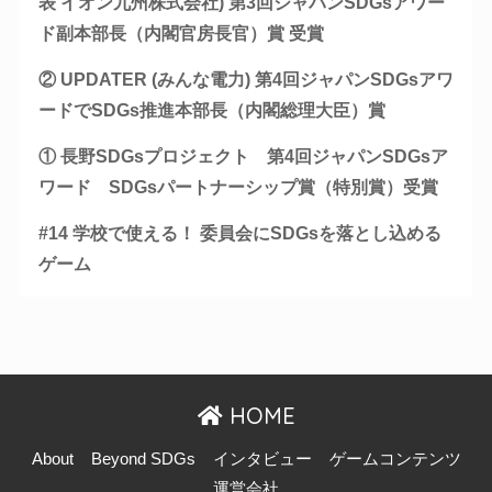
表 イオン九州株式会社) 第3回ジャパンSDGsアワー
ド副本部長（内閣官房長官）賞 受賞
② UPDATER (みんな電力) 第4回ジャパンSDGsアワ
ードでSDGs推進本部長（内閣総理大臣）賞
① 長野SDGsプロジェクト 第4回ジャパンSDGsア
ワード SDGsパートナーシップ賞（特別賞）受賞
#14 学校で使える！ 委員会にSDGsを落とし込める
ゲーム
HOME
About
Beyond SDGs
インタビュー
ゲームコンテンツ
運営会社