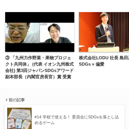
③ 「九州力作野菜・果物プロジェ
株式会社LODU 社長 島
クト共同体」 (代表 イオン九州株式
SDGs × 偏愛
会社) 第3回ジャパンSDGsアワード
副本部長（内閣官房長官）賞 受賞
前の記事
#14 学校で使える！ 委員会にSDGsを落とし込
めるゲーム